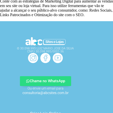
Conte com as estratégias de Marketing Digital para aumentar as vendas
em seu site ou loja virtual. Para isso utilize ferramentas que vão te
ajudar a alcançar o seu público-alvo consumidor, como: Redes Sociais,
Links Patrocinados e Otimização do site com o SEO.
© 30.098.995 LUIZ MARIO JOSE DA SILVA
CNPJ 30.098.995/0001-36
Contato
Chame no WhatsApp
Ou envie um email para
consultoria@abcsites.com.br
Serviços